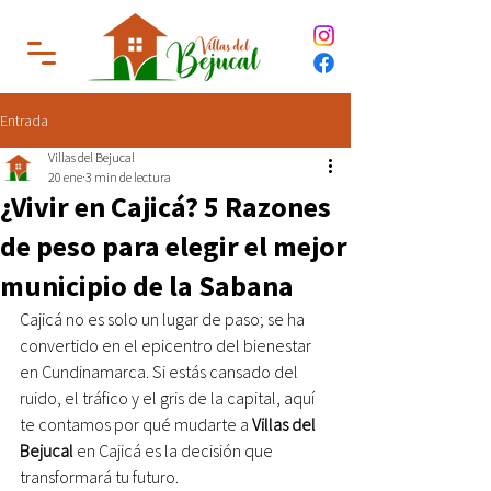
Entrada
Villas del Bejucal
20 ene
3 min de lectura
¿Vivir en Cajicá? 5 Razones
de peso para elegir el mejor
municipio de la Sabana
Cajicá no es solo un lugar de paso; se ha 
convertido en el epicentro del bienestar 
en Cundinamarca. Si estás cansado del 
ruido, el tráfico y el gris de la capital, aquí 
te contamos por qué mudarte a 
Villas del 
Bejucal
 en Cajicá es la decisión que 
transformará tu futuro.