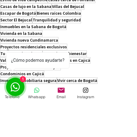
Casas de lujo en la Sabana
Villas del Bejucal
Escapar de Bogotá
Bienes raíces Colombia
Sector El Bejucal
Tranquilidad y seguridad
Inmuebles en la Sabana de Bogotá
Vivienda en la Sabana
Vivienda nueva Cundinamarca
Proyectos residenciales exclusivos
Tu casa en la Sabana.
Naturaleza y bienestar
Valorización en Cajicá
Venta de casas en Cajicá
¿Cómo podemos ayudarte?
Proyectos de vivienda en Cajicá
Condominios en Cajicá
1
Inversión inmobiliaria segura
Vivir cerca de Bogotá
Home office en la naturaleza
Teléfono
Whatsapp
Email
Instagram
Ver todo
Entradas recientes